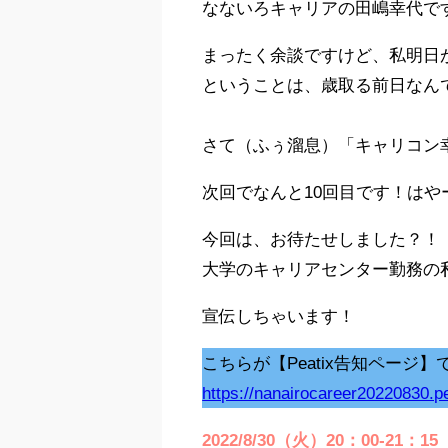
なないろキャリアの田嶋幸代で
まったく余談ですけど、私明日
ということは、歳取る前日なん
さて（ふぅ溜息）「キャリコン
次回でなんと10回目です！はや
今回は、お待たせしました？！
大学のキャリアセンター勤務の
宣伝しちゃいます！
こちらが【Peatix告知ページ】
https://nanairocareer20220830.p
2022/8/30（火）20：00-2