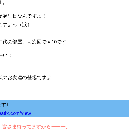
す。
が誕生日なんですよ！
ですよっ（涙）
幸代の部屋」も次回で＃10です。
ーい！
私のお友達の登場ですよ！
です♪
eatix.com/view
1：15 皆さま待ってますからーーー。