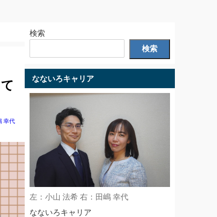
検索
検索
なないろキャリア
して
嶋 幸代
左：小山 法希 右：田嶋 幸代
なないろキャリア