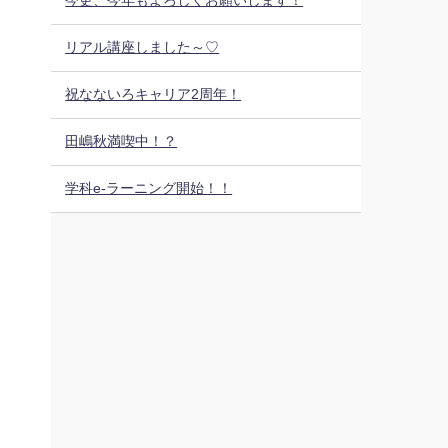
今更、今年もよろしくお願いします！
リアル講座しました～♡
祝なないろキャリア2周年！
田嶋秋満喫中！？
学科e-ラーニング開始！！