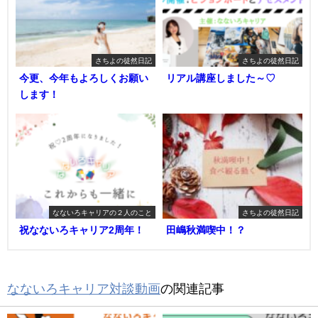
さちよの徒然日記
さちよの徒然日記
今更、今年もよろしくお願い
リアル講座しました～♡
します！
なないろキャリアの２人のこと
さちよの徒然日記
祝なないろキャリア2周年！
田嶋秋満喫中！？
なないろキャリア対談動画
の関連記事