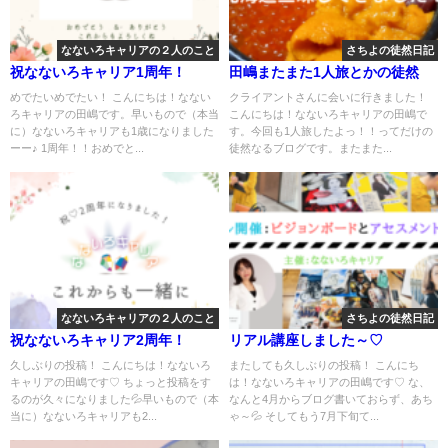
なないろキャリアの２人のこと
さちよの徒然日記
祝なないろキャリア1周年！
田嶋またまた1人旅とかの徒然
めでたいめでたい！ こんにちは！なない
クライアントさんに会いに行きました！
ろキャリアの田嶋です。早いもので（本当
こんにちは！なないろキャリアの田嶋で
に）なないろキャリアも1歳になりました
す。今回も1人旅したよっ！！ってだけの
ーー♪ 1周年！！おめでと...
徒然なるブログです。またまた...
なないろキャリアの２人のこと
さちよの徒然日記
祝なないろキャリア2周年！
リアル講座しました～♡
久しぶりの投稿！ こんにちは！なないろ
またしても久しぶりの投稿！ こんにち
キャリアの田嶋です♡ ちょっと投稿をす
は！なないろキャリアの田嶋です♡ な、
るのが久々になりました💦早いもので（本
なんと4月からブログ書いておらず、あち
当に）なないろキャリアも2...
ゃ～💦 そしてもう7月下旬て...