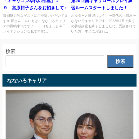
「キャリコン幸代の部屋」＃
第20回国キャリロールプレイ練
９ 宮原裕子さんをお招きして♪
習ルームスタートしました！
毎回魅力的なゲストにご登場いただいてま
ホルダーと練習しよう！〜幸代の小部屋〜
す♬ 皆さんこんにちは。なないろキャリ
なないろキャリアです。2022年4月で多く
アの田嶋幸代ですよーーー(ちょっと今日
の養成講座も終了しましたね。受講されて
ハイテンションな私です笑)...
いた方、本当にお疲れ...
検索
検索
なないろキャリア