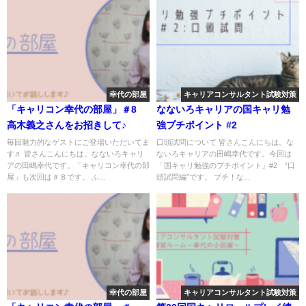
幸代の部屋
キャリアコンサルタント試験対策
「キャリコン幸代の部屋」＃8
なないろキャリアの国キャリ勉
高木義之さんをお招きして♪
強プチポイント #2
毎回魅力的なゲストにご登場いただいてま
口頭試問について 皆さんこんにちは。な
す♬ 皆さんこんにちは。なないろキャリ
ないろキャリアの田嶋幸代です。今回は
アの田嶋幸代です。「キャリコン幸代の部
「国キャリ勉強のプチポイント」#2 ”口
屋」も次回は＃８です。 ふ...
頭試問編”です。 プチ！な...
幸代の部屋
キャリアコンサルタント試験対策